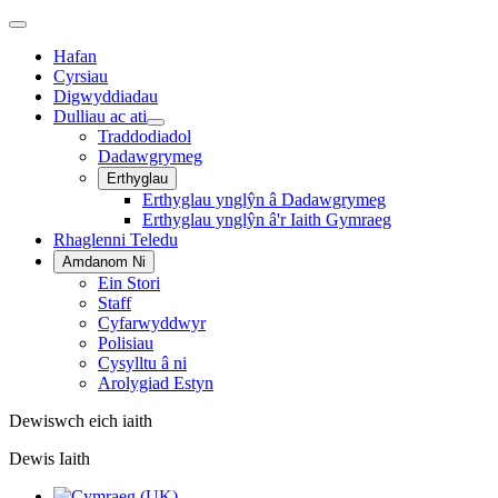
Hafan
Cyrsiau
Digwyddiadau
Dulliau ac ati
Traddodiadol
Dadawgrymeg
Erthyglau
Erthyglau ynglŷn â Dadawgrymeg
Erthyglau ynglŷn â'r Iaith Gymraeg
Rhaglenni Teledu
Amdanom Ni
Ein Stori
Staff
Cyfarwyddwyr
Polisiau
Cysylltu â ni
Arolygiad Estyn
Dewiswch eich iaith
Dewis Iaith