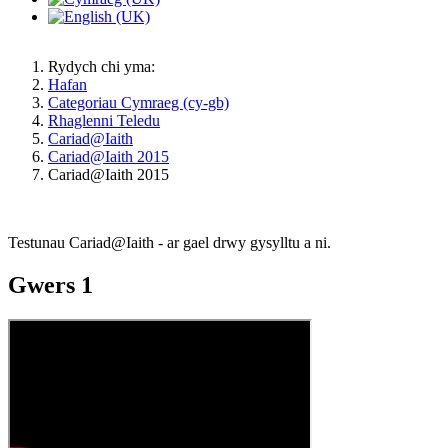
Rydych chi yma:
Hafan
Categoriau Cymraeg (cy-gb)
Rhaglenni Teledu
Cariad@Iaith
Cariad@Iaith 2015
Cariad@Iaith 2015
Testunau Cariad@Iaith - ar gael drwy gysylltu a ni.
Gwers 1