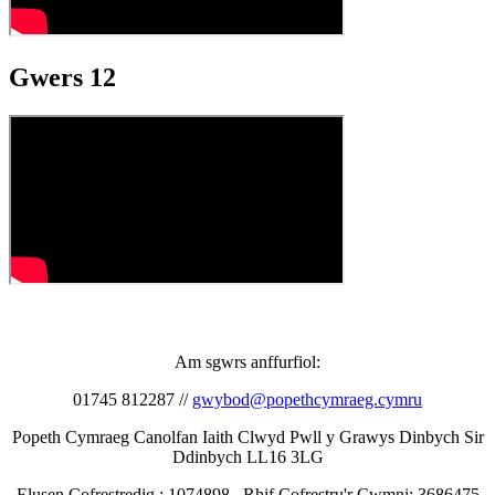
Gwers 12
Am sgwrs anffurfiol:
01745 812287 //
gwybod@popethcymraeg.cymru
Popeth Cymraeg Canolfan Iaith Clwyd Pwll y Grawys Dinbych Sir
Ddinbych LL16 3LG
Elusen Cofrestredig : 1074898 Rhif Cofrestru'r Cwmni: 3686475