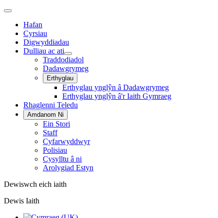
Hafan
Cyrsiau
Digwyddiadau
Dulliau ac ati
Traddodiadol
Dadawgrymeg
Erthyglau
Erthyglau ynglŷn â Dadawgrymeg
Erthyglau ynglŷn â'r Iaith Gymraeg
Rhaglenni Teledu
Amdanom Ni
Ein Stori
Staff
Cyfarwyddwyr
Polisiau
Cysylltu â ni
Arolygiad Estyn
Dewiswch eich iaith
Dewis Iaith