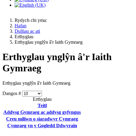
Rydych chi yma:
Hafan
Dulliau ac ati
Erthyglau
Erthyglau ynglŷn â'r Iaith Gymraeg
Erthyglau ynglŷn â'r Iaith
Gymraeg
Erthyglau ynglŷn â'r Iaith Gymraeg
Dangos #
Erthyglau
Teitl
Addysg Gymraeg ac addysg gyfyngus
Creu miliwn o siaradwyr Cymraeg
Cymraeg yn y Gogledd Ddwyrain