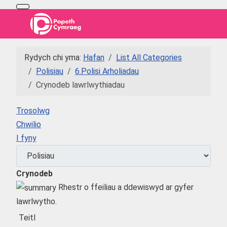
Rydych chi yma:
Hafan
List All Categories
Polisiau
6.Polisi Arholiadau
Crynodeb lawrlwythiadau
Trosolwg
Chwilio
I fyny
Crynodeb
Rhestr o ffeiliau a ddewiswyd ar gyfer
lawrlwytho.
Teitl