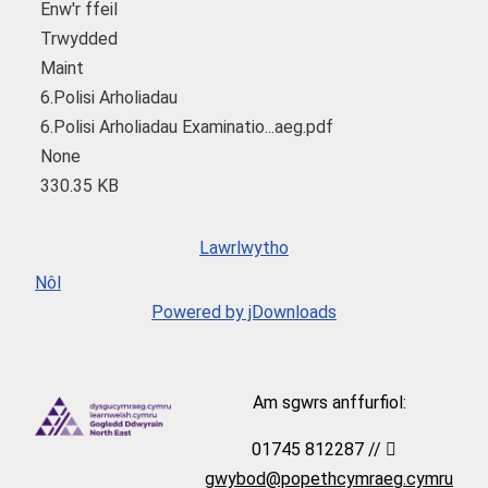
Enw'r ffeil
Trwydded
Maint
6.Polisi Arholiadau
6.Polisi Arholiadau Examinatio...aeg.pdf
None
330.35 KB
Lawrlwytho
Nôl
Powered by jDownloads
Am sgwrs anffurfiol:
01745 812287 //
gwybod@popethcymraeg.cymru