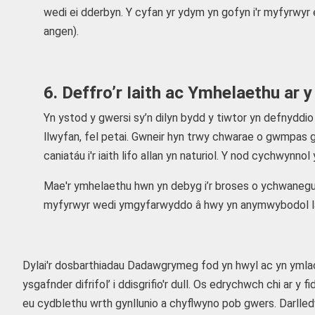
wedi ei dderbyn. Y cyfan yr ydym yn gofyn i'r myfyrwyr 
angen).
6. Deffro’r Iaith ac Ymhelaethu ar 
Yn ystod y gwersi sy’n dilyn bydd y tiwtor yn defnyddi
llwyfan, fel petai. Gwneir hyn trwy chwarae o gwmpas g
caniatáu i'r iaith lifo allan yn naturiol. Y nod cychwynn
Mae'r ymhelaethu hwn yn debyg i’r broses o ychwanegu
myfyrwyr wedi ymgyfarwyddo â hwy yn anymwybodol lawer 
Dylai'r dosbarthiadau Dadawgrymeg fod yn hwyl ac yn ymlacio
ysgafnder difrifol’ i ddisgrifio'r dull. Os edrychwch chi ar y f
eu cydblethu wrth gynllunio a chyflwyno pob gwers. Darlle