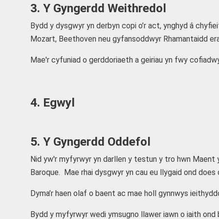
3. Y Gyngerdd Weithredol
Bydd y dysgwyr yn derbyn copi o’r act, ynghyd â chyfieit
Mozart, Beethoven neu gyfansoddwyr Rhamantaidd eraill.
Mae'r cyfuniad o gerddoriaeth a geiriau yn fwy cofiadwy 
4. Egwyl
5. Y Gyngerdd Oddefol
Nid yw'r myfyrwyr yn darllen y testun y tro hwn Maent y
Baroque. Mae rhai dysgwyr yn cau eu llygaid ond does d
Dyma’r haen olaf o baent ac mae holl gynnwys ieithyddo
Bydd y myfyrwyr wedi ymsugno llawer iawn o iaith ond b