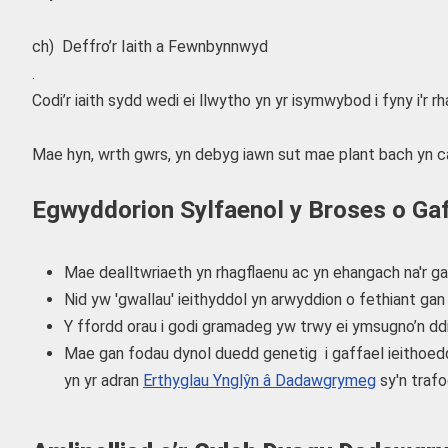
ch) Deffro’r Iaith a Fewnbynnwyd
.
Codi’r iaith sydd wedi ei llwytho yn yr isymwybod i fyny 
Mae hyn, wrth gwrs, yn debyg iawn sut mae plant bach yn ca
Egwyddorion Sylfaenol y Broses o Gaff
Mae dealltwriaeth yn rhagflaenu ac yn ehangach na'r gall
Nid yw 'gwallau' ieithyddol yn arwyddion o fethiant g
Y ffordd orau i godi gramadeg yw trwy ei ymsugno’n dd
Mae gan fodau dynol duedd genetig i gaffael ieithoed
yn yr adran
Erthyglau Ynglŷn â Dadawgrymeg
sy'n traf