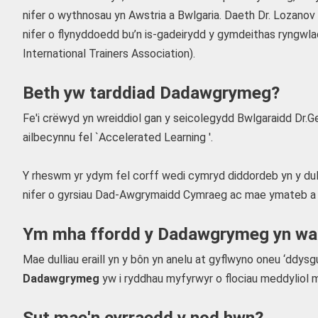
nifer o wythnosau yn Awstria a Bwlgaria. Daeth Dr. Lozanov
nifer o flynyddoedd bu’n is-gadeirydd y gymdeithas ryngwl
International Trainers Association).
Beth yw tarddiad Dadawgrymeg?
Fe'i crëwyd yn wreiddiol gan y seicolegydd Bwlgaraidd Dr.G
ailbecynnu fel `Accelerated Learning '.
Y rheswm yr ydym fel corff wedi cymryd diddordeb yn y dull
nifer o gyrsiau Dad-Awgrymaidd Cymraeg ac mae ymateb a chy
Ym mha ffordd y Dadawgrymeg yn wahan
Mae dulliau eraill yn y bôn yn anelu at gyflwyno oneu ‘ddysgu
Dadawgrymeg
yw i ryddhau myfyrwyr o flociau meddyliol m
Sut mae'n cyrraedd y nod hwn?