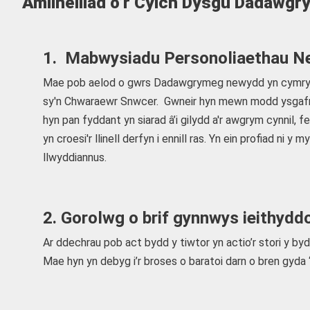
Amlinelliad o’r Cylch Dysgu Dadawgr
1. Mabwysiadu Personoliaethau N
Mae pob aelod o gwrs Dadawgrymeg newydd yn cymryd 
sy'n Chwaraewr Snwcer. Gwneir hyn mewn modd ysgafn, o
hyn pan fyddant yn siarad â’i gilydd a'r awgrym cynnil,
yn croesi'r llinell derfyn i ennill ras. Yn ein profiad
llwyddiannus.
2. Gorolwg o brif gynnwys ieithyd
Ar ddechrau pob act bydd y tiwtor yn actio’r stori y byd
Mae hyn yn debyg i’r broses o baratoi darn o bren gyda ‘p