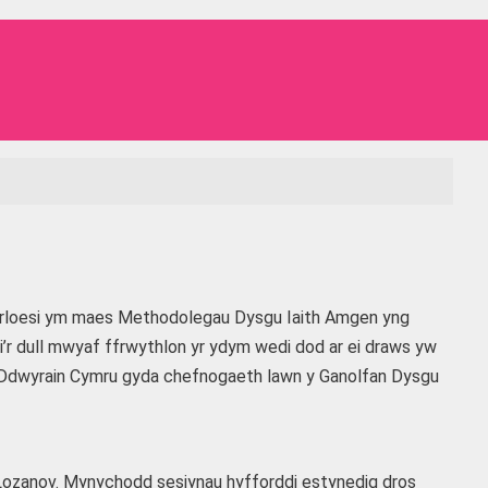
rloesi ym maes Methodolegau Dysgu Iaith Amgen yng
mai’r dull mwyaf ffrwythlon yr ydym wedi dod ar ei draws yw
 Ddwyrain Cymru gyda chefnogaeth lawn y Ganolfan Dysgu
i Lozanov. Mynychodd sesiynau hyfforddi estynedig dros