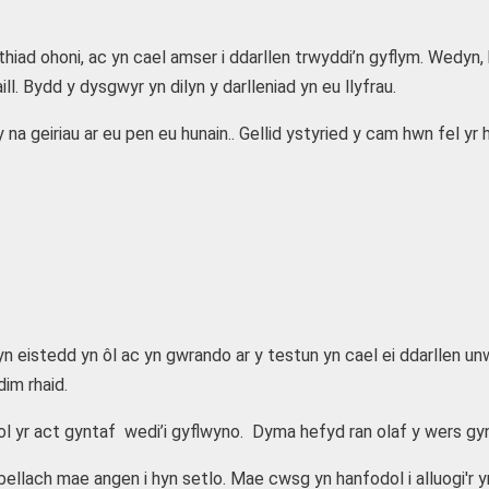
hiad ohoni, ac yn cael amser i ddarllen trwyddi’n gyflym. Wedyn, b
 Bydd y dysgwyr yn dilyn y darlleniad yn eu llyfrau.
na geiriau ar eu pen eu hunain.. Gellid ystyried y cam hwn fel yr
n eistedd yn ôl ac yn gwrando ar y testun yn cael ei ddarllen unw
im rhaid.
l yr act gyntaf wedi’i gyflwyno. Dyma hefyd ran olaf y wers gy
ellach mae angen i hyn setlo. Mae cwsg yn hanfodol i alluogi'r 