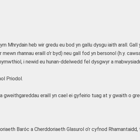
ym Mhrydain heb wir gredu eu bod yn gallu dysgu iaith arall. Gal
mewn rhannau eraill o'r byd) neu gall fod yn bersonol (h.y. cawsa
anymwthiol, i newid eu hunan-ddelwedd fel dysgwyr a mabwysiad
ol Priodol.
 gweithgareddau eraill yn cael ei gyfeirio tuag at y gwaith o g
oriaeth Baróc a Cherddoriaeth Glasurol o’r cyfnod Rhamantaidd, 