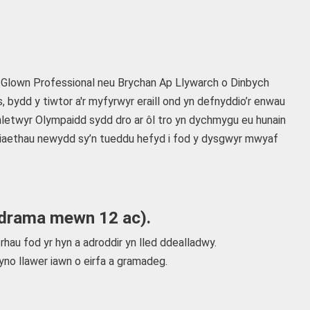
lown Professional neu Brychan Ap Llywarch o Dinbych
bydd y tiwtor a'r myfyrwyr eraill ond yn defnyddio’r enwau
athletwyr Olympaidd sydd dro ar ôl tro yn dychmygu eu hunain
sonoliaethau newydd sy’n tueddu hefyd i fod y dysgwyr mwyaf
 drama mewn 12 ac).
rhau fod yr hyn a adroddir yn lled ddealladwy.
wyno llawer iawn o eirfa a gramadeg.