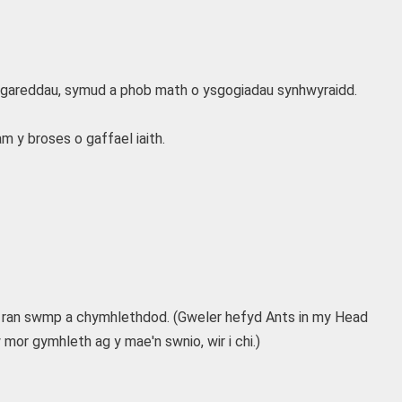
ithgareddau, symud a phob math o ysgogiadau synhwyraidd.
 y broses o gaffael iaith.
 o ran swmp a chymhlethdod. (Gweler hefyd Ants in my Head
r gymhleth ag y mae'n swnio, wir i chi.)