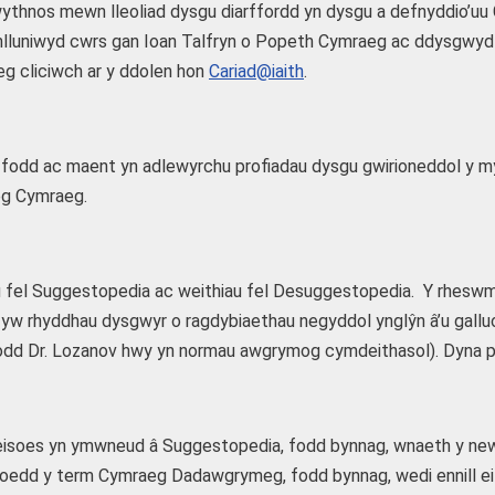
wythnos mewn lleoliad dysgu diarffordd yn dysgu a defnyddio’uu
niwyd cwrs gan Ioan Talfryn o Popeth Cymraeg ac ddysgwyd gan I
g cliciwch ar y ddolen hon
Cariad@iaith
.
fodd ac maent yn adlewyrchu profiadau dysgu gwirioneddol y myf
eg Cymraeg.
au fel Suggestopedia ac weithiau fel Desuggestopedia. Y rheswm
 nod yw rhyddhau dysgwyr o ragdybiaethau negyddol ynglŷn â’u ga
dd Dr. Lozanov hwy yn normau awgrymog cymdeithasol). Dyna 
i eisoes yn ymwneud â Suggestopedia, fodd bynnag, wnaeth y n
a. Roedd y term Cymraeg Dadawgrymeg, fodd bynnag, wedi ennill 