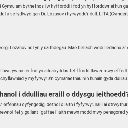
 i Gymru am bythefnos i’w hyfforddi i fod yn hyfforddwr ei hun 
adol a sefydlwyd gan Dr. Lozanov i hyrwyddo'r dull, LITA (Cymd
eorgi Lozanov nôl yn y saithdegau. Mae bellach wedi lledaenu ar
 hwn yw am ei fod yn adnabyddus fel ffordd llawer mwy effeithio
flawniad y myfyrwyr a'n cymariaethau ni’n hunain gyda dulliau e
ol i ddulliau eraill o ddysgu ieithoedd
’ elfennau cyfyngedig, dethol o iaith i fyfyrwyr, naill ai strwyth
ewnol fel y gallant `gaffael' iaith mewn modd mwy penagored yr