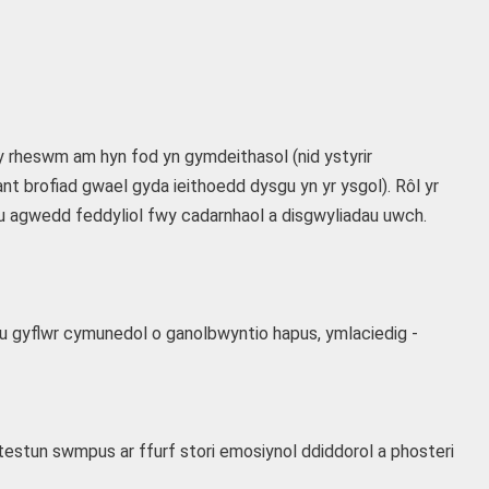
l y rheswm am hyn fod yn gymdeithasol (nid ystyrir
nt brofiad gwael gyda ieithoedd dysgu yn yr ysgol). Rôl yr
u agwedd feddyliol fwy cadarnhaol a disgwyliadau uwch.
reu gyflwr cymunedol o ganolbwyntio hapus, ymlaciedig -
testun swmpus ar ffurf stori emosiynol ddiddorol a phosteri