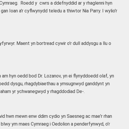
 Cymraeg. Roedd y cwrs a ddefnyddid ar y rhaglenni hyn
oan a'r cyflwynydd teledu a thiwtor Nia Parry. I wylio'r
yrwyr. Maent yn bortread cywir o'r dull addysgu a llu o
 am hyn oedd bod Dr. Lozanov, yn ei flynyddoedd olaf, yn
lluoedd dysgu, rhagdybiaethau a ymsugnwyd ganddynt yn
paham yr ychwanegwyd y rhagddodiad De-.
ewid hwn mewn enw ddim cydio yn Saesneg ac mae'r rhan
ei blwy ym maes Cymraeg i Oedolion a penderfynwyd, o’r