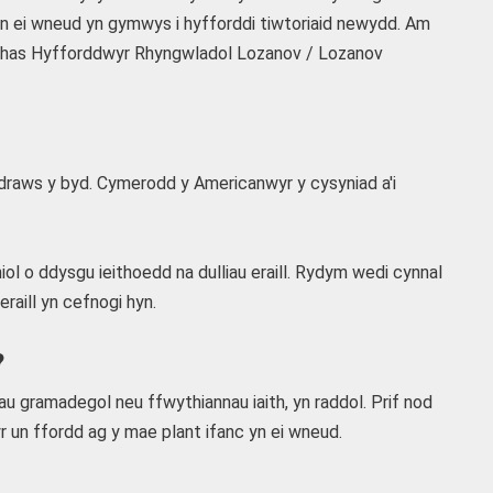
gan ei wneud yn gymwys i hyfforddi tiwtoriaid newydd. Am
eithas Hyfforddwyr Rhyngwladol Lozanov / Lozanov
 draws y byd. Cymerodd y Americanwyr y cysyniad a'i
l o ddysgu ieithoedd na dulliau eraill. Rydym wedi cynnal
raill yn cefnogi hyn.
?
urau gramadegol neu ffwythiannau iaith, yn raddol. Prif nod
 un ffordd ag y mae plant ifanc yn ei wneud.