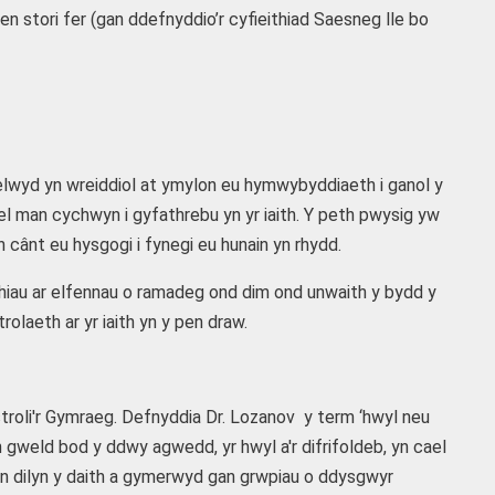
en stori fer (gan ddefnyddio’r cyfieithiad Saesneg lle bo
nelwyd yn wreiddiol at ymylon eu hymwybyddiaeth i ganol y
el man cychwyn i gyfathrebu yn yr iaith. Y peth pwysig yw
n cânt eu hysgogi i fynegi eu hunain yn rhydd.
iau ar elfennau o ramadeg ond dim ond unwaith y bydd y
laeth ar yr iaith yn y pen draw.
stroli'r Gymraeg. Defnyddia Dr. Lozanov y term ‘hwyl neu
weld bod y ddwy agwedd, yr hwyl a'r difrifoldeb, yn cael
’n dilyn y daith a gymerwyd gan grwpiau o ddysgwyr