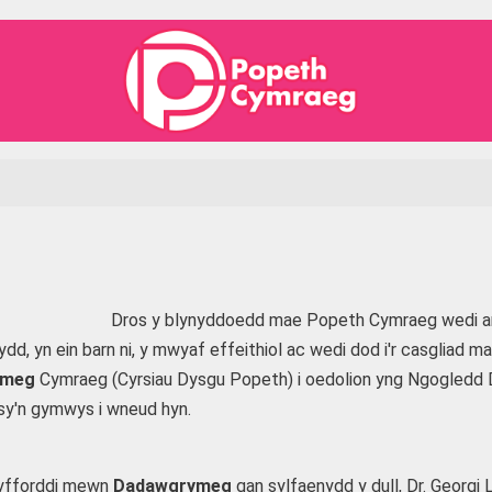
Dros y blynyddoedd mae Popeth Cymraeg wedi a
ydd, yn ein barn ni, y mwyaf effeithiol ac wedi dod i'r casgliad 
ymeg
Cymraeg (Cyrsiau Dysgu Popeth) i oedolion yng Ngogledd
sy'n gymwys i wneud hyn.
hyfforddi mewn
Dadawgrymeg
gan sylfaenydd y dull, Dr. Georg