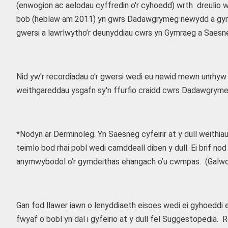
(enwogion ac aelodau cyffredin o'r cyhoedd) wrth dreulio 
bob (heblaw am 2011) yn gwrs Dadawgrymeg newydd a gynllu
gwersi a lawrlwytho’r deunyddiau cwrs yn Gymraeg a Saesne
Nid yw'r recordiadau o'r gwersi wedi eu newid mewn unrhyw 
weithgareddau ysgafn sy'n ffurfio craidd cwrs Dadawgrym
*Nodyn ar Derminoleg. Yn Saesneg cyfeirir at y dull weithi
teimlo bod rhai pobl wedi camddeall diben y dull. Ei brif
anymwybodol o’r gymdeithas ehangach o’u cwmpas. (Galwo
Gan fod llawer iawn o lenyddiaeth eisoes wedi ei gyhoedd
fwyaf o bobl yn dal i gyfeirio at y dull fel Suggestopedi