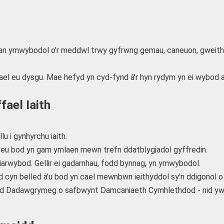
i'r rhan ymwybodol o’r meddwl trwy gyfrwng gemau, caneuon, gwe
el eu dysgu. Mae hefyd yn cyd-fynd â'r hyn rydym yn ei wybod am
ael Iaith
u i gynhyrchu iaith.
an eu bod yn gam ymlaen mewn trefn ddatblygiadol gyffredin.
iarwybod. Gellir ei gadarnhau, fodd bynnag, yn ymwybodol.
d cyn belled â'u bod yn cael mewnbwn ieithyddol sy'n ddigonol
od Dadawgrymeg o safbwynt Damcaniaeth Cymhlethdod - nid yw mo