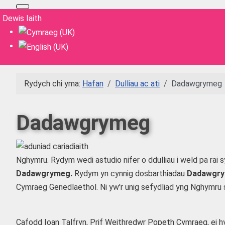
Dewiswch eich iaith
Dewis Iaith
Rydych chi yma:
Hafan
Dulliau ac ati
Dadawgrymeg
Dadawgrymeg
Nghymru. Rydym wedi astudio nifer o ddulliau i weld pa rai s
Dadawgrymeg.
Rydym yn cynnig dosbarthiadau
Dadawgr
Cymraeg Genedlaethol. Ni yw'r unig sefydliad yng Nghymru 
Cafodd Ioan Talfryn, Prif Weithredwr Popeth Cymraeg, ei 