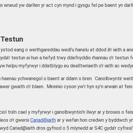
ei wneud yw darllen yr act cyn mynd i gysgu fel pe baent yn darll
y Testun
o ystod eang o weithgareddau wedi'u hanelu at ddod â'r iaith a a
yda’r testun ei hun a hefyd trwy ddefnyddio rhannau o'r testun f
ol yw helpu myfyrwyr i ddatblygu eu dealltwriaeth o'r iaith ac wedy
 haenau ychwanegol o baent ar ddarn o bren. Canolbwyntir weith
gwaith o'r blaen. Mireinio cyson yw’r hyn sy’n arwain at feistro
l tra'n cael y myfyrwyr i ganolbwyntio'n llwyr ar y broses o fei
ideos o'r gwersi
Cariad@iaith
ar y wefan hon credwn y byddwch yn g
dwyd Cariad@iaith dros gyfnod o 5 mlynedd ar S4C gyda’r cyfresi