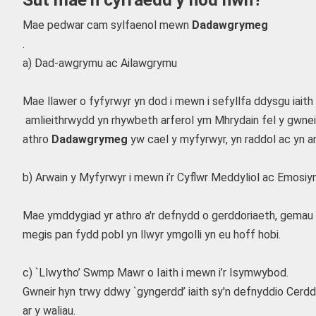
Mae pedwar cam sylfaenol mewn
Dadawgrymeg
.
a) Dad-awgrymu ac Ailawgrymu
Mae llawer o fyfyrwyr yn dod i mewn i sefyllfa ddysgu iaith 
amlieithrwydd yn rhywbeth arferol ym Mhrydain fel y gwneir 
athro
Dadawgrymeg
yw cael y myfyrwyr, yn raddol ac yn 
b) Arwain y Myfyrwyr i mewn i’r Cyflwr Meddyliol ac Emosiyn
Mae ymddygiad yr athro a'r defnydd o gerddoriaeth, gemau a
megis pan fydd pobl yn llwyr ymgolli yn eu hoff hobi.
c) `Llwytho’ Swmp Mawr o Iaith i mewn i’r Isymwybod.
Gwneir hyn trwy ddwy `gyngerdd’ iaith sy'n defnyddio Cerdd
ar y waliau.