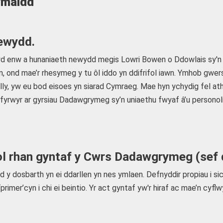
ymaidd
ewydd.
enw a hunaniaeth newydd megis Lowri Bowen o Ddowlais sy'n G
nd mae’r rhesymeg y tu ôl iddo yn ddifrifol iawn. Ymhob gwers, 
 felly, yw eu bod eisoes yn siarad Cymraeg. Mae hyn ychydig fel 
 ni y myfyrwyr ar gyrsiau Dadawgrymeg sy’n uniaethu fwyaf â’u per
dol rhan gyntaf y Cwrs Dadawgrymeg (sef
d y dosbarth yn ei ddarllen yn nes ymlaen. Defnyddir propiau i sic
rimer’cyn i chi ei beintio. Yr act gyntaf yw'r hiraf ac mae’n cyfl