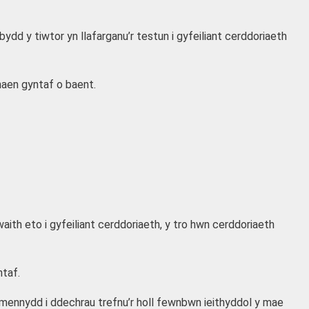
ydd y tiwtor yn llafarganu’r testun i gyfeiliant cerddoriaeth
 haen gyntaf o baent.
aith eto i gyfeiliant cerddoriaeth, y tro hwn cerddoriaeth
ntaf.
ymennydd i ddechrau trefnu’r holl fewnbwn ieithyddol y mae