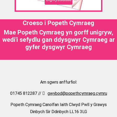
Croeso i Popeth Cymraeg
Mae Popeth Cymraeg yn gorff unigryw,
wedi'i sefydlu gan ddysgwyr Cymraeg ar
gyfer dysgwyr Cymraeg
Am sgwrs anffurfiol:
01745 812287 //
gwybod@popethcymraeg.cymru
Popeth Cymraeg Canolfan Iaith Clwyd Pwll y Grawys
Dinbych Sir Ddinbych LL16 3LG