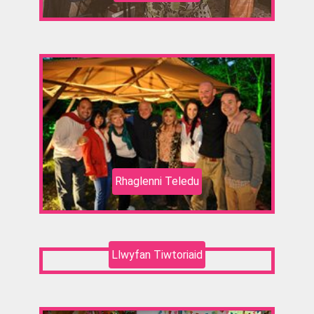
Rhaglenni Teledu
Llwyfan Tiwtoriaid